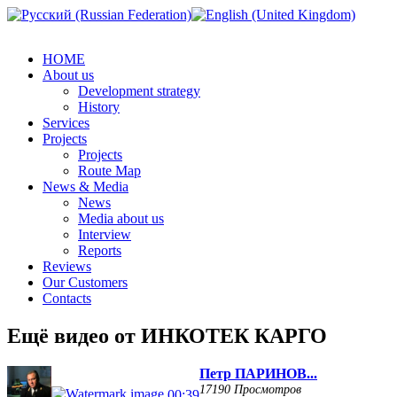
HOME
About us
Development strategy
History
Services
Projects
Projects
Route Map
News & Media
News
Media about us
Interview
Reports
Reviews
Our Customers
Contacts
Ещё видео от ИНКОТЕК КАРГО
Петр ПАРИНОВ...
17190 Просмотров
00:39